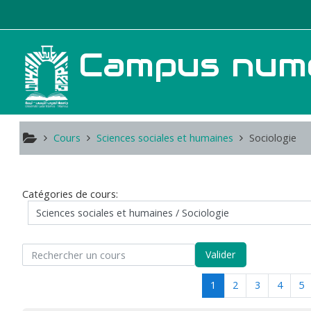
Passer au contenu principal
Campus numér
Cours
Sciences sociales et humaines
Sociologie
Catégories de cours:
rcher un cours
Valider
(actuel)
1
2
3
4
5