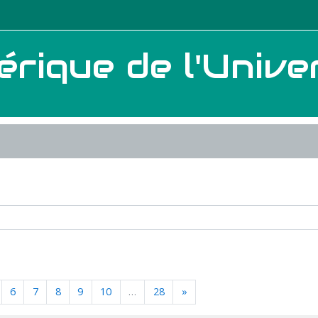
ique de l'Univer
Suivant
6
7
8
9
10
…
28
»