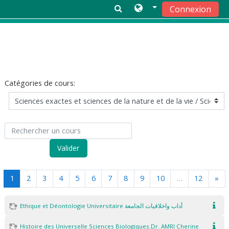
Connexion
Passer au contenu principal
Catégories de cours:
Rechercher un cours
Valider
(actuel)
Sui
1
2
3
4
5
6
7
8
9
10
…
12
»
Ethique et Déontologie Universitaire أداب واخلاقيات الجامعة
Histoire des Universelle Sciences Biologiques.Dr. AMRI Cherine