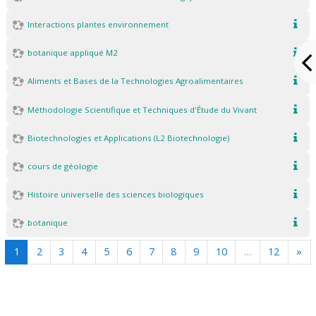
Interactions plantes environnement
botanique appliqué M2
Aliments et Bases de la Technologies Agroalimentaires
Méthodologie Scientifique et Techniques d'Étude du Vivant
Biotechnologies et Applications (L2 Biotechnologie)
cours de géologie
Histoire universelle des sciences biologiques
botanique
(actuel)
Sui
1
2
3
4
5
6
7
8
9
10
…
12
»