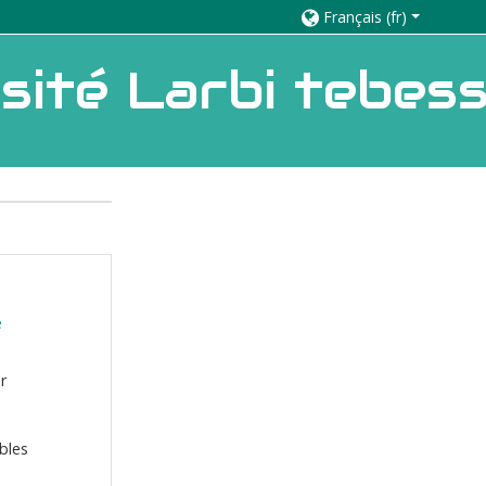
Français ‎(fr)‎
ité Larbi tebess
e
er
bles