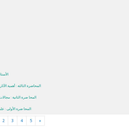
-الأستاذة تريكي لبنى 
المحاضرة الثالثة : أهمية الآثار و 
المحا ضرة الثانیة : مجالات و 
-المحا ضرة الأولى : علم ال
ctuel)
Suivant
2
3
4
5
»