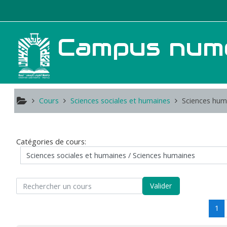
Passer au contenu principal
Campus numér
Cours
Sciences sociales et humaines
Sciences hum
Catégories de cours:
rcher un cours
Valider
(a
1