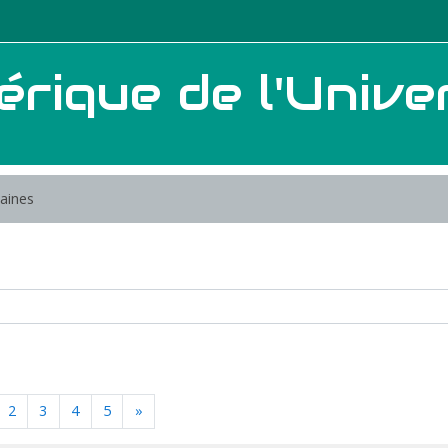
ique de l'Univer
aines
ctuel)
Suivant
2
3
4
5
»