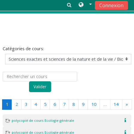
Connexion
Passer au contenu principal
Catégories de cours:
Rechercher un cours
Valider
(actuel)
Sui
1
2
3
4
5
6
7
8
9
10
…
14
»
polycopié de cours Ecologie générale
polycopié de cours Ecologie générale