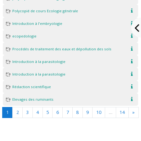
Polycopié de cours Ecologie générale
Introduction à l'embryologie
ecopedologie
Procédés de traitement des eaux et dépollution des sols
Introduction à la parasitologie
Introduction à la parasitologie
Rédaction scientifique
Elevages des ruminants
(actuel)
Sui
1
2
3
4
5
6
7
8
9
10
…
14
»