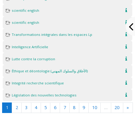
scientific english
scientific english
Transformations intégrales dans les espaces Lp
Intelligence Artificielle
Lutte contre la corruption
Éthique et déontologie (الأخلاق والسلوك المهني)
Integrité recherche scientifique
Législation des nouvelles technologies
(actuel)
Sui
1
2
3
4
5
6
7
8
9
10
…
20
»