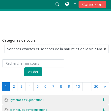
Connexion
Passer au contenu principal
Catégories de cours:
Rechercher un cours
Valider
(actuel)
Sui
1
2
3
4
5
6
7
8
9
10
…
20
»
Systèmes d’éxploitation I
techniques d'Investigations